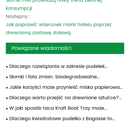
Słomki PHA prowadzą nowy trend zielonej
konsumpcji
Następny :
Jak poprawić wizerunek marki hotelu poprzez
drewnianą zastawę stołową
Powiązane wiadomości
Dlaczego rozwiązania w zakresie pudełek
papierowych są przyszłością zrównoważonych
Słomki i fala zmian: biodegradowalne
opakowań do żywności
rozwiązania dla czystszej przyszłości
Jakie korzyści może przynieść miska papierowa
przeznaczona do kontaktu z żywnością globalnym
Dlaczego warto przejść na drewniane sztućce?
operatorom cateringu i dań na wynos?
Rewolucja w gastronomii przyjaznej środowisku
W jaki sposób taca Kraft Boat Tray może
zrewolucjonizować ekologiczne rozwiązania w
Dlaczego kwadratowe pudełko z Bagasse to
zakresie pakowania żywności?
przyszłość zrównoważonych opakowań do