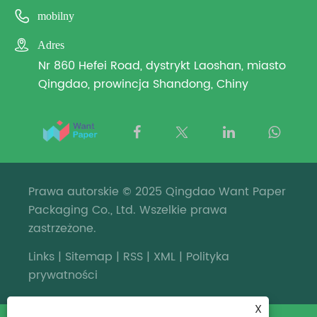

mobilny

Adres
Nr 860 Hefei Road, dystrykt Laoshan, miasto
Qingdao, prowincja Shandong, Chiny
Prawa autorskie © 2025 Qingdao Want Paper
Packaging Co., Ltd. Wszelkie prawa
zastrzeżone.
Links
|
Sitemap
|
RSS
|
XML
|
Polityka
prywatności
X